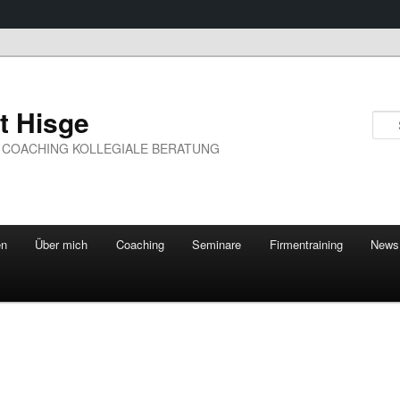
t Hisge
 COACHING KOLLEGIALE BERATUNG
en
Über mich
Coaching
Seminare
Firmentraining
News